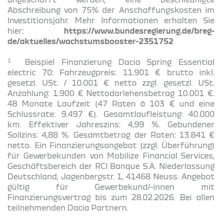
Abschreibung von 75% der Anschaffungskosten im
Investitionsjahr. Mehr Informationen erhalten Sie
hier:
https://www.bundesregierung.de/breg-
de/aktuelles/wachstumsbooster-2351752
1
Beispiel Finanzierung Dacia Spring Essential
electric 70: Fahrzeugpreis: 11.901 € brutto inkl.
gesetzl. USt. / 10.001 € netto zzgl. gesetzl. USt.
Anzahlung: 1.900 € Nettodarlehensbetrag 10.001 €.
48 Monate Laufzeit (47 Raten à 103 € und eine
Schlussrate: 9.497 €). Gesamtlaufleistung: 40.000
km. Effektiver Jahreszins: 4,99 %. Gebundener
Sollzins: 4,88 %. Gesamtbetrag der Raten: 13.841 €
netto. Ein Finanzierungsangebot (zzgl. Überführung)
für Gewerbekunden von Mobilize Financial Services,
Geschäftsbereich der RCI Banque S.A. Niederlassung
Deutschland, Jagenbergstr. 1, 41468 Neuss. Angebot
gültig für Gewerbekund/-innen mit
Finanzierungsvertrag bis zum 28.02.2026. Bei allen
teilnehmenden Dacia Partnern.