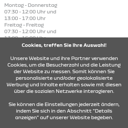
Montag - Donnerstag
07:30 - 12:00 Uhr und
13:00 - 17:00 Uhr
Freitag - Freitag
07:30 - 12:00 Uhr und
13:00 - 16:00 Uhr
Cookies, treffen Sie Ihre Auswahl!
Unsere Website und ihre Partner verwenden
KONTAKT & ANFAHRT
Cookies, um die Besucherzahl und die Leistung
der Website zu messen. Somit können Sie
personalisierte und/oder geolokalisierte
ÖFFNUNGSZEITEN
Werbung und Inhalte erhalten sowie mit diesen
über die sozialen Netzwerke interagieren.
STANDORTE
Sie können die Einstellungen jederzeit ändern,
indem Sie sich in den Abschnitt "Details
anzeigen" auf unserer Website begeben.