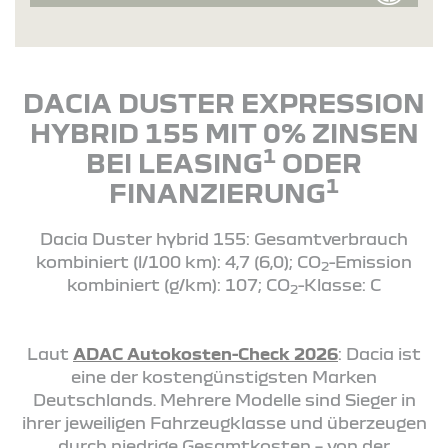
DACIA DUSTER EXPRESSION
HYBRID 155 MIT 0% ZINSEN
1
BEI LEASING
ODER
1
FINANZIERUNG
Dacia Duster hybrid 155: Gesamtverbrauch
kombiniert (l/100 km): 4,7 (6,0); CO
-Emission
2
kombiniert (g/km): 107; CO
-Klasse: C
2
Laut
ADAC Autokosten-Check 2026
: Dacia ist
eine der kostengünstigsten Marken
Deutschlands. Mehrere Modelle sind Sieger in
ihrer jeweiligen Fahrzeugklasse und überzeugen
durch niedrige Gesamtkosten – von der