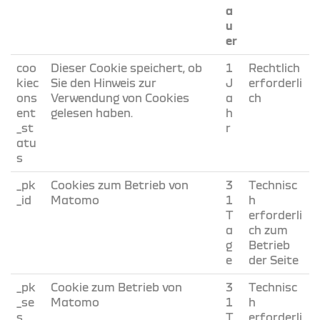
a
u
er
coo
Dieser Cookie speichert, ob
1
Rechtlich
kiec
Sie den Hinweis zur
J
erforderli
ons
Verwendung von Cookies
a
ch
ent
gelesen haben.
h
_st
r
atu
s
_pk
Cookies zum Betrieb von
3
Technisc
_id
Matomo
1
h
T
erforderli
a
ch zum
g
Betrieb
e
der Seite
_pk
Cookie zum Betrieb von
3
Technisc
_se
Matomo
1
h
s
T
erforderli