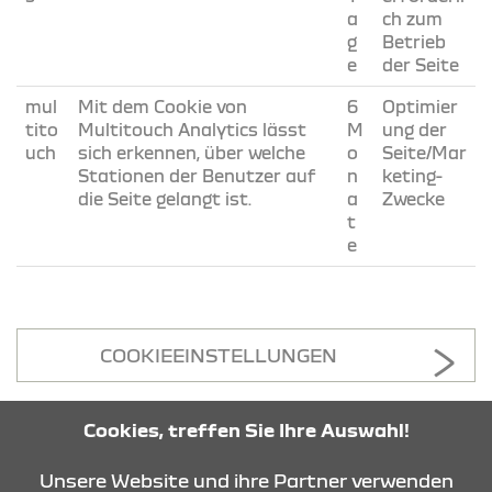
a
ch zum
g
Betrieb
e
der Seite
mul
Mit dem Cookie von
6
Optimier
tito
Multitouch Analytics lässt
M
ung der
uch
sich erkennen, über welche
o
Seite/Mar
Stationen der Benutzer auf
n
keting-
die Seite gelangt ist.
a
Zwecke
t
e
COOKIEEINSTELLUNGEN
Cookies, treffen Sie Ihre Auswahl!
KONTAKT & ANFAHRT
Unsere Website und ihre Partner verwenden